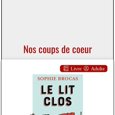
Nos coups de coeur
se
Livre
Adulte
Le lit clos
Sophie BROCAS
Plus d'infos