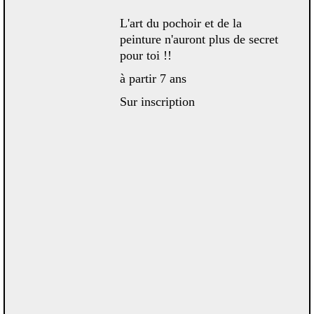
L'art du pochoir et de la
peinture n'auront plus de secret
pour toi !!
à partir 7 ans
Sur inscription
 en
ture
Préc
Suiv