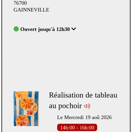
76700
767
GAINNEVILLE
GAI
Ouvert jusqu'à 12h30
Ou
Prochainement
Réalisation de tableau
ture
au pochoir
Le Mercredi 19 aoû 2026
s)
14h:00 - 16h:00