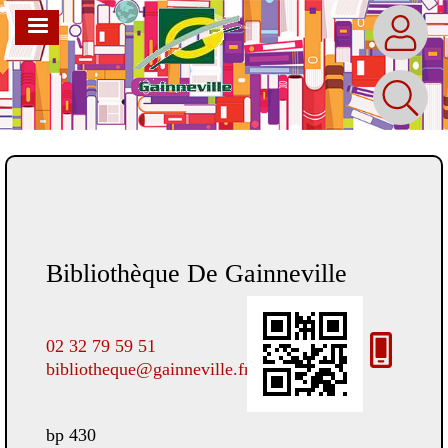
Aller
MENU
au
contenu
principal
La bibliothèque
Bibliothèque De Gainneville
Bib
02 32 79 59 51
02 3
bibliotheque@gainneville.fr
bibl
bp 430
bp 4